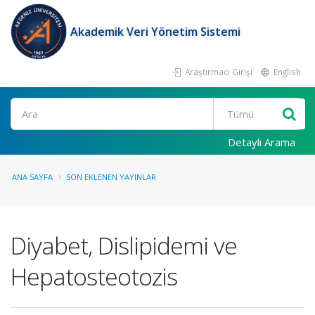
Akademik Veri Yönetim Sistemi
Araştırmacı Girişi
English
Ara
Detaylı Arama
ANA SAYFA
SON EKLENEN YAYINLAR
Diyabet, Dislipidemi ve
Hepatosteotozis