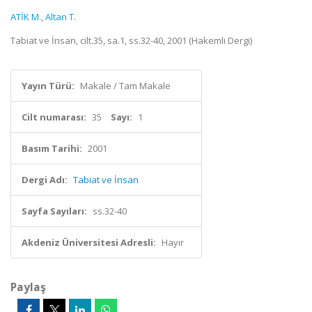
ATİK M.
,
Altan T.
Tabiat ve İnsan, cilt.35, sa.1, ss.32-40, 2001 (Hakemli Dergi)
Yayın Türü:
Makale / Tam Makale
Cilt numarası:
35
Sayı:
1
Basım Tarihi:
2001
Dergi Adı:
Tabiat ve İnsan
Sayfa Sayıları:
ss.32-40
Akdeniz Üniversitesi Adresli:
Hayır
Paylaş