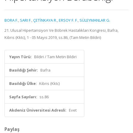
BORA F.
,
SARI F.
,
ÇETİNKAYA R.
,
ERSOY F. F.
,
SÜLEYMANLAR G.
21. Ulusal Hipertansiyon Ve Böbrek Hastalıkları Kongresi, Bafra,
Kıbrıs (Kktc), 1 - 05 Mayıs 2019, ss.86, (Tam Metin Bildiri)
Yayın Türü:
Bildiri / Tam Metin Bildiri
Basıldığı Şehir:
Bafra
Basıldığı Ülke:
Kıbrıs (Kktc)
Sayfa Sayıları:
ss.86
Akdeniz Üniversitesi Adresli:
Evet
Paylaş