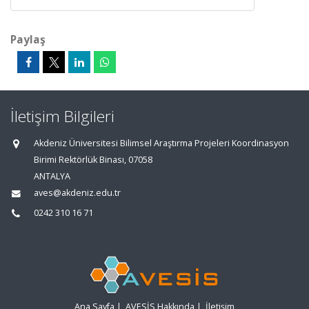
Paylaş
İletişim Bilgileri
Akdeniz Üniversitesi Bilimsel Araştırma Projeleri Koordinasyon
Birimi Rektörlük Binası, 07058
ANTALYA
aves@akdeniz.edu.tr
0242 310 16 71
Ana Sayfa
|
AVESİS Hakkında
|
İletişim