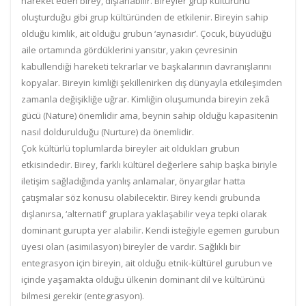
hareket eden birey, dışlanabilir. Bireyler grup kültürünü
oluşturduğu gibi grup kültüründen de etkilenir. Bireyin sahip
olduğu kimlik, ait olduğu grubun ‘aynasıdır’. Çocuk, büyüdüğü
aile ortamında gördüklerini yansıtır, yakın çevresinin
kabullendiği hareketi tekrarlar ve başkalarının davranışlarını
kopyalar. Bireyin kimliği şekillenirken dış dünyayla etkileşimden
zamanla değişikliğe uğrar. Kimliğin oluşumunda bireyin zekâ
gücü (Nature) önemlidir ama, beynin sahip olduğu kapasitenin
nasıl doldurulduğu (Nurture) da önemlidir.
Çok kültürlü toplumlarda bireyler ait oldukları grubun
etkisindedir. Birey, farklı kültürel değerlere sahip başka biriyle
iletişim sağladığında yanlış anlamalar, önyargılar hatta
çatışmalar söz konusu olabilecektir. Birey kendi grubunda
dışlanırsa, ‘alternatif’ gruplara yaklaşabilir veya tepki olarak
dominant gurupta yer alabilir. Kendi isteğiyle egemen gurubun
üyesi olan (asimilasyon) bireyler de vardır. Sağlıklı bir
entegrasyon için bireyin, ait olduğu etnik-kültürel gurubun ve
içinde yaşamakta olduğu ülkenin dominant dil ve kültürünü
bilmesi gerekir (entegrasyon).