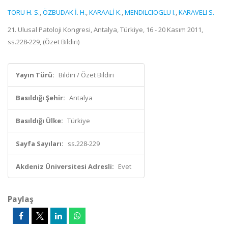
TORU H. S.
,
ÖZBUDAK İ. H.
,
KARAALİ K.
,
MENDILCIOGLU I.
,
KARAVELI S.
21. Ulusal Patoloji Kongresi, Antalya, Türkiye, 16 - 20 Kasım 2011,
ss.228-229, (Özet Bildiri)
Yayın Türü:
Bildiri / Özet Bildiri
Basıldığı Şehir:
Antalya
Basıldığı Ülke:
Türkiye
Sayfa Sayıları:
ss.228-229
Akdeniz Üniversitesi Adresli:
Evet
Paylaş