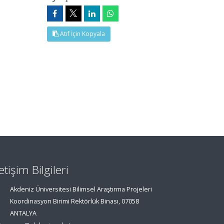
Atıf İçin Kopyala
letişim Bilgileri
Akdeniz Üniversitesi Bilimsel Araştırma Projeleri
Koordinasyon Birimi Rektörlük Binası, 07058
ANTALYA