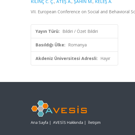
KILINÇ C. Ç.
,
ATEŞ A.
,
ŞAHİN M.
,
KELEŞ A.
VII. European Conference on Social and Behavioral Sc
Yayın Türü:
Bildiri / Özet Bildiri
Basıldığı Ülke:
Romanya
Akdeniz Üniversitesi Adresli:
Hayır
Ana Sayfa
|
AVESİS Hakkında
|
İletişim