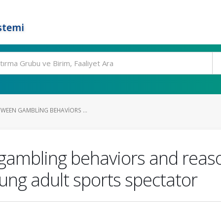
stemi
TWEEN GAMBLING BEHAVIORS ...
gambling behaviors and reas
oung adult sports spectator