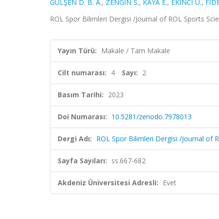
GÜLŞEN D. B. A.
,
ZENGİN S.
,
KAYA E.
,
EKİNCİ Ü.
,
FİDE
ROL Spor Bilimleri Dergisi /Journal of ROL Sports Scie
Yayın Türü:
Makale / Tam Makale
Cilt numarası:
4
Sayı:
2
Basım Tarihi:
2023
Doi Numarası:
10.5281/zenodo.7978013
Dergi Adı:
ROL Spor Bilimleri Dergisi /Journal of
Sayfa Sayıları:
ss.667-682
Akdeniz Üniversitesi Adresli:
Evet