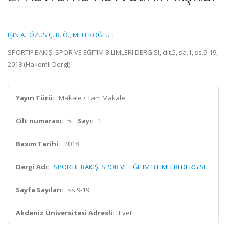
IŞIN A.
,
ÖZUS Ç. B. Ö.
,
MELEKOĞLU T.
SPORTIF BAKIŞ: SPOR VE EĞITIM BILIMLERI DERGISI, cilt.5, sa.1, ss.9-19,
2018 (Hakemli Dergi)
Yayın Türü:
Makale / Tam Makale
Cilt numarası:
5
Sayı:
1
Basım Tarihi:
2018
Dergi Adı:
SPORTIF BAKIŞ: SPOR VE EĞITIM BILIMLERI DERGISI
Sayfa Sayıları:
ss.9-19
Akdeniz Üniversitesi Adresli:
Evet