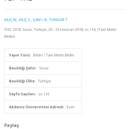
KILIÇ M.
,
KILIÇ S.
,
ÇAM İ. B.
,
TONGUR T.
ITAC 2018, Sivas, Türkiye, 20 - 23 Haziran 2018, ss.116, (Tam Metin
Bildiri)
Yayın Türü:
Bildiri / Tam Metin Bildiri
Basıldığı Şehir:
Sivas
Basıldığı Ülke:
Türkiye
Sayfa Sayıları:
ss.116
Akdeniz Üniversitesi Adresli:
Evet
Paylaş