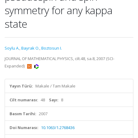
symmetry for any kappa
state
Soylu A.
,
Bayrak O.
,
Boztosun I.
JOURNAL OF MATHEMATICAL PHYSICS, cilt.48, sa.8, 2007 (SCI-
Expanded)
Yayın Türü:
Makale / Tam Makale
Cilt numarası:
48
Sayı:
8
Basım Tarihi:
2007
Doi Numarası:
10.1063/1.2768436