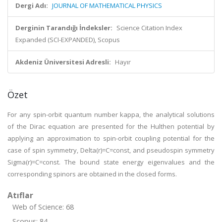
Dergi Adı:
JOURNAL OF MATHEMATICAL PHYSICS
Derginin Tarandığı İndeksler:
Science Citation Index
Expanded (SCI-EXPANDED), Scopus
Akdeniz Üniversitesi Adresli:
Hayır
Özet
For any spin-orbit quantum number kappa, the analytical solutions
of the Dirac equation are presented for the Hulthen potential by
applying an approximation to spin-orbit coupling potential for the
case of spin symmetry, Delta(r)=C=const, and pseudospin symmetry
Sigma(r)=C=const. The bound state energy eigenvalues and the
corresponding spinors are obtained in the closed forms.
Atıflar
Web of Science: 68
Scopus: 84