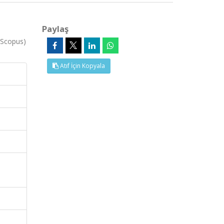
Paylaş
Scopus)
Atıf İçin Kopyala