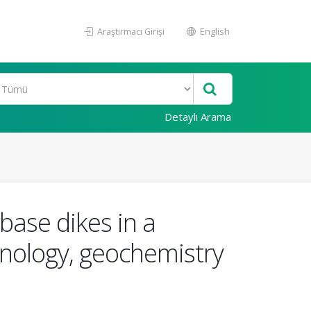
Araştırmacı Girişi
English
Detaylı Arama
base dikes in a
onology, geochemistry