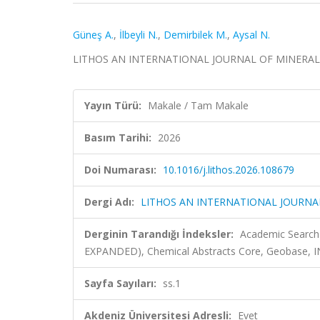
Güneş A.
,
İlbeyli N.
,
Demirbilek M.
,
Aysal N.
LITHOS AN INTERNATIONAL JOURNAL OF MINERALOG
Yayın Türü:
Makale / Tam Makale
Basım Tarihi:
2026
Doi Numarası:
10.1016/j.lithos.2026.108679
Dergi Adı:
LITHOS AN INTERNATIONAL JOURNA
Derginin Tarandığı İndeksler:
Academic Search 
EXPANDED), Chemical Abstracts Core, Geobase, 
Sayfa Sayıları:
ss.1
Akdeniz Üniversitesi Adresli:
Evet