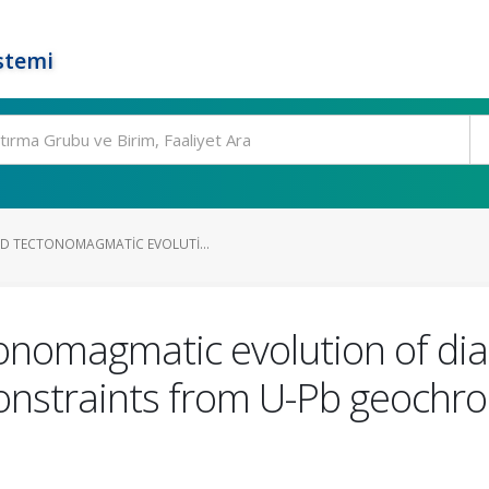
stemi
D TECTONOMAGMATIC EVOLUTI...
onomagmatic evolution of dia
constraints from U-Pb geochr