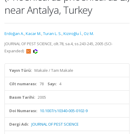
near Antalya, Turkey
Erdoğan A.
,
Kacar M.
,
Turan L. S.
,
Kiziroğlu İ.
,
Oz M.
JOURNAL OF PEST SCIENCE, cilt.78, sa.4, ss.243-245, 2005 (SCI-
Expanded)
Yayın Türü:
Makale / Tam Makale
Cilt numarası:
78
Sayı:
4
Basım Tarihi:
2005
Doi Numarası:
10.1007/s10340-005-0102-9
Dergi Adı:
JOURNAL OF PEST SCIENCE