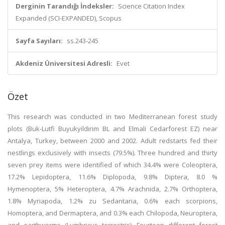
Derginin Tarandığı İndeksler:
Science Citation Index
Expanded (SCI-EXPANDED), Scopus
Sayfa Sayıları:
ss.243-245
Akdeniz Üniversitesi Adresli:
Evet
Özet
This research was conducted in two Mediterranean forest study
plots (Buk-Lutfi Buyukyildirim BL and Elmali Cedarforest EZ) near
Antalya, Turkey, between 2000 and 2002. Adult redstarts fed their
nestlings exclusively with insects (79.5%). Three hundred and thirty
seven prey items were identified of which 34.4% were Coleoptera,
17.2% Lepidoptera, 11.6% Diplopoda, 9.8% Diptera, 8.0 %
Hymenoptera, 5% Heteroptera, 4.7% Arachnida, 2.7% Orthoptera,
1.8% Myriapoda, 1.2% zu Sedantaria, 0.6% each scorpions,
Homoptera, and Dermaptera, and 0.3% each Chilopoda, Neuroptera,