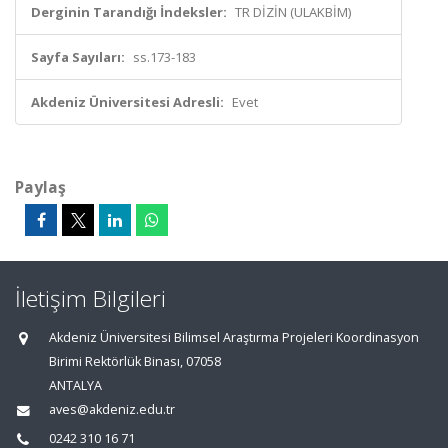
Derginin Tarandığı İndeksler:
TR DİZİN (ULAKBİM)
Sayfa Sayıları:
ss.173-183
Akdeniz Üniversitesi Adresli:
Evet
Paylaş
İletişim Bilgileri
Akdeniz Üniversitesi Bilimsel Araştırma Projeleri Koordinasyon
Birimi Rektörlük Binası, 07058
ANTALYA
aves@akdeniz.edu.tr
0242 310 16 71