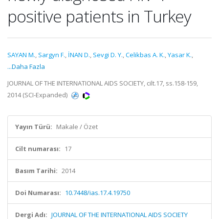
positive patients in Turkey
SAYAN M.
,
Sargyn F.
,
İNAN D.
,
Sevgi D. Y.
,
Celikbas A. K.
,
Yasar K.
,
...Daha Fazla
JOURNAL OF THE INTERNATIONAL AIDS SOCIETY, cilt.17, ss.158-159,
2014 (SCI-Expanded)
Yayın Türü:
Makale / Özet
Cilt numarası:
17
Basım Tarihi:
2014
Doi Numarası:
10.7448/ias.17.4.19750
Dergi Adı:
JOURNAL OF THE INTERNATIONAL AIDS SOCIETY