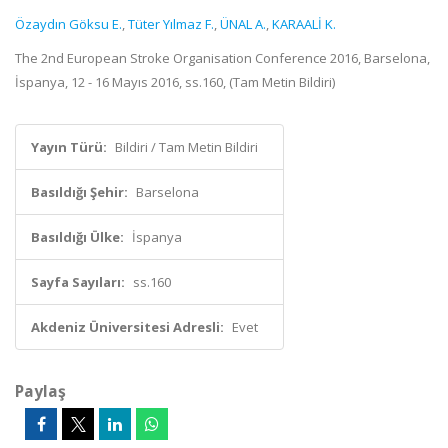
Özaydın Göksu E.
,
Tüter Yılmaz F.
,
ÜNAL A.
,
KARAALİ K.
The 2nd European Stroke Organisation Conference 2016, Barselona,
İspanya, 12 - 16 Mayıs 2016, ss.160, (Tam Metin Bildiri)
Yayın Türü:
Bildiri / Tam Metin Bildiri
Basıldığı Şehir:
Barselona
Basıldığı Ülke:
İspanya
Sayfa Sayıları:
ss.160
Akdeniz Üniversitesi Adresli:
Evet
Paylaş