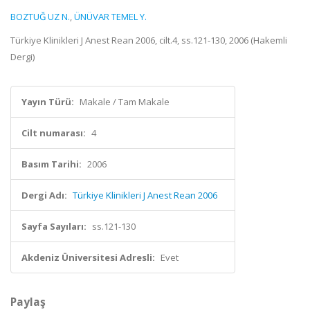
BOZTUĞ UZ N.
,
ÜNÜVAR TEMEL Y.
Türkiye Klinikleri J Anest Rean 2006, cilt.4, ss.121-130, 2006 (Hakemli
Dergi)
Yayın Türü:
Makale / Tam Makale
Cilt numarası:
4
Basım Tarihi:
2006
Dergi Adı:
Türkiye Klinikleri J Anest Rean 2006
Sayfa Sayıları:
ss.121-130
Akdeniz Üniversitesi Adresli:
Evet
Paylaş