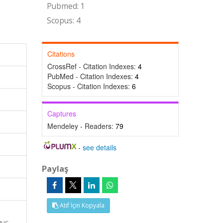
Pubmed: 1
Scopus: 4
Citations
CrossRef - Citation Indexes:
4
PubMed - Citation Indexes:
4
Scopus - Citation Indexes:
6
Captures
Mendeley - Readers:
79
-
see details
Paylaş
Atıf İçin Kopyala