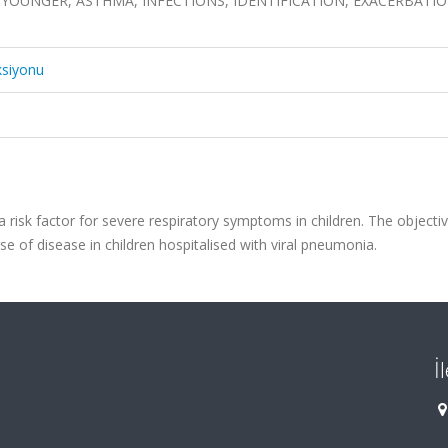
 YOUNGER, ASTHMA, INFECTIONS, IDENTIFICATION, EXACERBATIO
ksiyonu
risk factor for severe respiratory symptoms in children. The objectiv
e of disease in children hospitalised with viral pneumonia.
İ