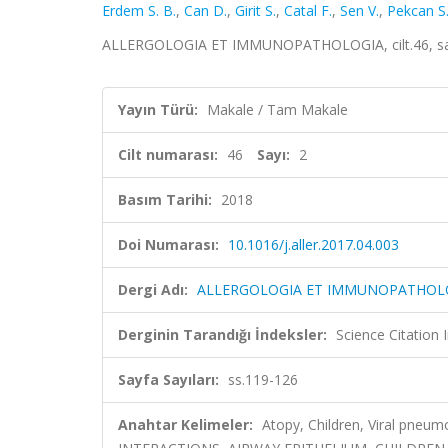
Erdem S. B.
,
Can D.
,
Girit S.
,
Catal F.
,
Sen V.
,
Pekcan S
ALLERGOLOGIA ET IMMUNOPATHOLOGIA, cilt.46, sa.2
Yayın Türü:
Makale / Tam Makale
Cilt numarası:
46
Sayı:
2
Basım Tarihi:
2018
Doi Numarası:
10.1016/j.aller.2017.04.003
Dergi Adı:
ALLERGOLOGIA ET IMMUNOPATHOL
Derginin Tarandığı İndeksler:
Science Citation
Sayfa Sayıları:
ss.119-126
Anahtar Kelimeler:
Atopy, Children, Viral pn