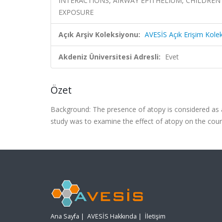
INTERACTIONS, AIRWAY EPITHELIUM, CHILDREN
EXPOSURE
Açık Arşiv Koleksiyonu:
AVESİS Açık Erişim Kole
Akdeniz Üniversitesi Adresli:
Evet
Özet
Background: The presence of atopy is considered as a 
study was to examine the effect of atopy on the cours
Ana Sayfa
|
AVESİS Hakkında
|
İletişim