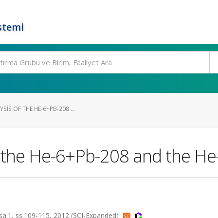
stemi
SIS OF THE HE-6+PB-208 ...
of the He-6+Pb-208 and the H
.1, ss.109-115, 2012 (SCI-Expanded)