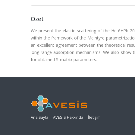
Özet
We present the elastic scattering of the He-6+Pb-2
within the framework of the McIntyre parametrization
an excellent agreement between the theoretical resul
long range absorption mechanisms. We also show th
for obtained S-matrix parameters.
Ana Sayfa
|
AVESİS Hakkında
|
İletişim