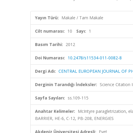
Yayın Türü:
Makale / Tam Makale
Cilt numarası:
10
Sayı:
1
Basım Tarihi:
2012
Doi Numarası:
10.2478/s11534-011-0082-8
Dergi Adı:
CENTRAL EUROPEAN JOURNAL OF PH
Derginin Tarandığı İndeksler:
Science Citation
Sayfa Sayıları:
ss.109-115
Anahtar Kelimeler:
McIntyre paragletrization, 
BARRIER, HE-6, C-12, PB-208, ENERGIES
Akdeniz Üniversitesi Adresli:
Evet