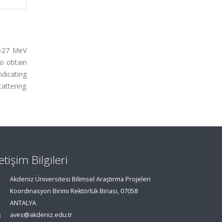
)=27 MeV
to obtain
ndicating
attering
letişim Bilgileri
Akdeniz Üniversitesi Bilimsel Araştırma Projeleri
Koordinasyon Birimi Rektörlük Binası, 07058
ANTALYA
aves@akdeniz.edu.tr