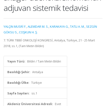
adjuvan sistemik tedavisi
YALÇIN MUSRİ F.
,
ALEMDAR M. S.
,
KARAKAYA G.
,
TATLI A. M.
,
SEZGİN
GÖKSU S.
,
COŞKUN H. Ş.
7. TÜRK TIBBİ ONKOLOJİ KONGRESİ, Antalya, Türkiye, 21 - 25 Mart
2018, ss.1, (Tam Metin Bildiri)
Yayın Türü:
Bildiri / Tam Metin Bildiri
Basıldığı Şehir:
Antalya
Basıldığı Ülke:
Türkiye
Sayfa Sayıları:
ss.1
Akdeniz Üniversitesi Adresli:
Evet