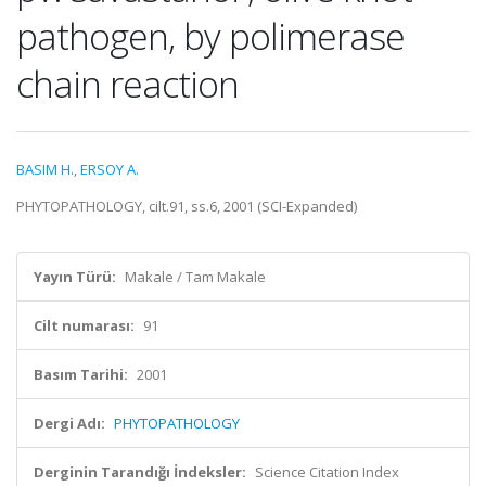
pathogen, by polimerase
chain reaction
BASIM H.
,
ERSOY A.
PHYTOPATHOLOGY, cilt.91, ss.6, 2001 (SCI-Expanded)
Yayın Türü:
Makale / Tam Makale
Cilt numarası:
91
Basım Tarihi:
2001
Dergi Adı:
PHYTOPATHOLOGY
Derginin Tarandığı İndeksler:
Science Citation Index