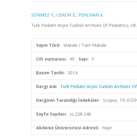
SÖNMEZ Y.
,
USKUN E.
,
PEHLİVAN a.
Türk Pediatri Arşivi-Turkish Archives Of Pediatrics, ci
Yayın Türü:
Makale / Tam Makale
Cilt numarası:
49
Sayı:
3
Basım Tarihi:
2014
Dergi Adı:
Türk Pediatri Arşivi-Turkish Archives Of
Derginin Tarandığı İndeksler:
Scopus, TR DİZİ
Sayfa Sayıları:
ss.238-246
Akdeniz Üniversitesi Adresli:
Hayır