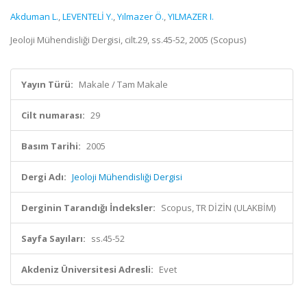
Akduman L.
,
LEVENTELİ Y.
,
Yılmazer Ö.
,
YILMAZER I.
Jeoloji Mühendisliği Dergisi, cilt.29, ss.45-52, 2005 (Scopus)
Yayın Türü:
Makale / Tam Makale
Cilt numarası:
29
Basım Tarihi:
2005
Dergi Adı:
Jeoloji Mühendisliği Dergisi
Derginin Tarandığı İndeksler:
Scopus, TR DİZİN (ULAKBİM)
Sayfa Sayıları:
ss.45-52
Akdeniz Üniversitesi Adresli:
Evet