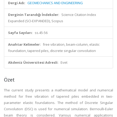
Dergi Adı:
GEOMECHANICS AND ENGINEERING
Derginin Tarandığı İndeksler:
Science Citation Index
Expanded (SCI-EXPANDED), Scopus
Sayfa Sayıları:
ss.45-56
Anahtar Kelimeler:
free vibration, beam-column, elastic
foundation, tapered piles, discrete singular convolution
Akdeniz Üniversitesi Adresli:
Evet
Özet
The current study presents a mathematical model and numerical
method for free vibration of tapered piles embedded in two-
parameter elastic foundations. The method of Discrete Singular
Convolution (DSC) is used for numerical simulation. Bernoulli-Euler
beam theory is considered. Various numerical applications