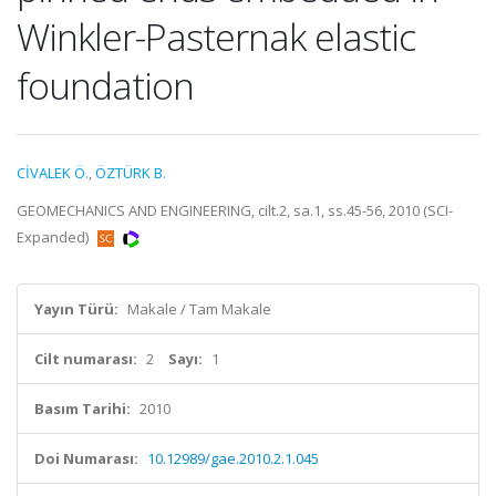
Winkler-Pasternak elastic
foundation
CİVALEK Ö.
,
ÖZTÜRK B.
GEOMECHANICS AND ENGINEERING, cilt.2, sa.1, ss.45-56, 2010 (SCI-
Expanded)
Yayın Türü:
Makale / Tam Makale
Cilt numarası:
2
Sayı:
1
Basım Tarihi:
2010
Doi Numarası:
10.12989/gae.2010.2.1.045