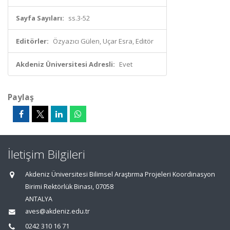
Sayfa Sayıları:
ss.3-52
Editörler:
Özyazıcı Gülen, Uçar Esra, Editör
Akdeniz Üniversitesi Adresli:
Evet
Paylaş
İletişim Bilgileri
Akdeniz Üniversitesi Bilimsel Araştırma Projeleri Koordinasyon
Birimi Rektörlük Binası, 07058
ANTALYA
aves@akdeniz.edu.tr
0242 310 16 71