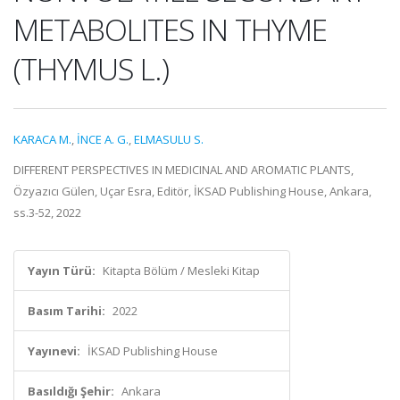
METABOLITES IN THYME
(THYMUS L.)
KARACA M.
,
İNCE A. G.
,
ELMASULU S.
DIFFERENT PERSPECTIVES IN MEDICINAL AND AROMATIC PLANTS,
Özyazıcı Gülen, Uçar Esra, Editör, İKSAD Publishing House, Ankara,
ss.3-52, 2022
Yayın Türü:
Kitapta Bölüm / Mesleki Kitap
Basım Tarihi:
2022
Yayınevi:
İKSAD Publishing House
Basıldığı Şehir:
Ankara