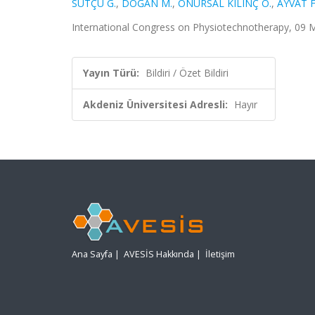
SÜTÇÜ G.
,
DOĞAN M.
,
ONURSAL KILINÇ Ö.
,
AYVAT F
International Congress on Physiotechnotherapy, 09 Ma
Yayın Türü:
Bildiri / Özet Bildiri
Akdeniz Üniversitesi Adresli:
Hayır
Ana Sayfa
|
AVESİS Hakkında
|
İletişim