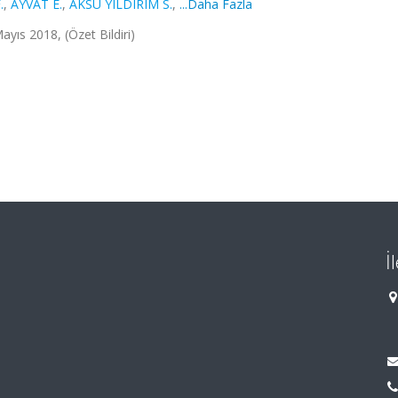
.
,
AYVAT E.
,
AKSU YILDIRIM S.
,
...Daha Fazla
yıs 2018, (Özet Bildiri)
İ