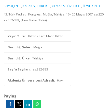
SOYUÇEN E.
,
KABAY S.
,
TOKER S.
,
YILMAZ S.
,
ÖZBEK O.
,
ÖZVEREN O.
43. Türk Pediatri Kongresi, Muğla, Türkiye, 16 - 20 Mayıs 2007, sa.220,
ss.382-383, (Tam Metin Bildiri)
Yayın Türü:
Bildiri / Tam Metin Bildiri
Basıldığı Şehir:
Muğla
Basıldığı Ülke:
Türkiye
Sayfa Sayıları:
ss.382-383
Akdeniz Üniversitesi Adresli:
Hayır
Paylaş