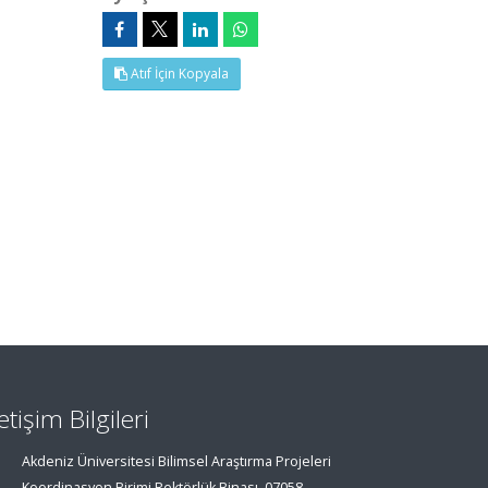
Atıf İçin Kopyala
letişim Bilgileri
Akdeniz Üniversitesi Bilimsel Araştırma Projeleri
Koordinasyon Birimi Rektörlük Binası, 07058