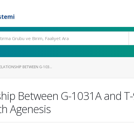
stemi
LATIONSHIP BETWEEN G-103...
onship Between G-1031A and 
th Agenesis