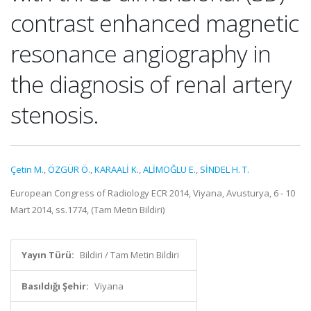
contrast enhanced magnetic
resonance angiography in
the diagnosis of renal artery
stenosis.
Çetin M.
,
ÖZGÜR Ö.
,
KARAALİ K.
,
ALİMOĞLU E.
,
SİNDEL H. T.
European Congress of Radiology ECR 2014, Viyana, Avusturya, 6 - 10
Mart 2014, ss.1774, (Tam Metin Bildiri)
Yayın Türü:
Bildiri / Tam Metin Bildiri
Basıldığı Şehir:
Viyana