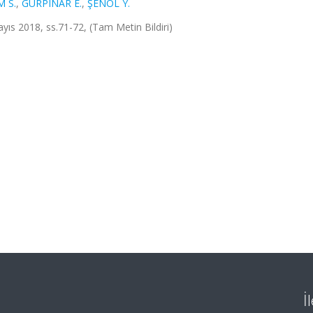
 S.
,
GÜRPINAR E.
,
ŞENOL Y.
ayıs 2018, ss.71-72, (Tam Metin Bildiri)
İ