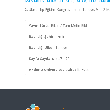
MAMAKLI S.
,
ALİMOĞLU M. K.
,
DALOĞLU M.
,
YARDIM
X. Ulusal Tıp Eğitimi Kongresi, İzmir, Türkiye, 9 - 12 M
Yayın Türü:
Bildiri / Tam Metin Bildiri
Basıldığı Şehir:
İzmir
Basıldığı Ülke:
Türkiye
Sayfa Sayıları:
ss.71-72
Akdeniz Üniversitesi Adresli:
Evet