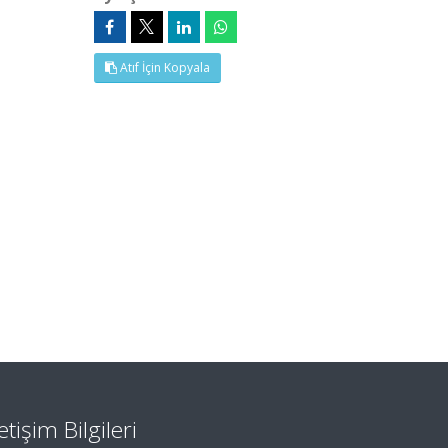
Atıf İçin Kopyala
letişim Bilgileri