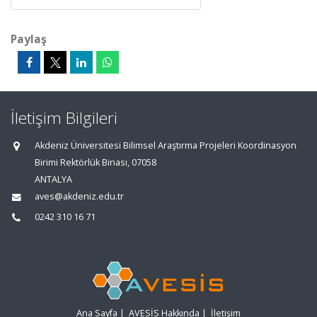
Paylaş
İletişim Bilgileri
Akdeniz Üniversitesi Bilimsel Araştırma Projeleri Koordinasyon
Birimi Rektörlük Binası, 07058
ANTALYA
aves@akdeniz.edu.tr
0242 310 16 71
Ana Sayfa
|
AVESİS Hakkında
|
İletişim