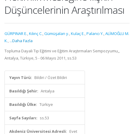
Düşüncelerinin Araştırılması
GÜRPINAR E.
,
Kılınç C.
,
Gümüşalan y.
,
Kulaç E.
,
Palancı Y.
,
ALİMOĞLU M.
K.
,
...Daha Fazla
Topluma Dayalı Tıp Eğitimi ve Eğitim Araştırmaları Sempozyumu,,
Antalya, Türkiye, 5 - 06 Mayıs 2011, ss.53
Yayın Türü:
Bildiri / Özet Bildiri
Basıldığı Şehir:
Antalya
Basıldığı Ülke:
Türkiye
Sayfa Sayıları:
ss.53
Akdeniz Üniversitesi Adresli:
Evet