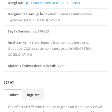
Dergi Adı:
JOURNAL OF APICULTURAL RESEARCH
Derginin Tarandığı İndeksler:
Science Citation Index
Expanded (SCI-EXPANDED), Scopus
Sayfa Sayıları:
ss.279-283
Anahtar Kelimeler:
bumble bee, bombus terrestris,
diapause, CO2 narcosis, cold storage, L. HYMENOPTERA,
QUEENS, APIDAE
Akdeniz Üniversitesi Adresli:
Evet
Özet
Türkçe
İngilizce
The effect of different diapause regimes on diapause survival