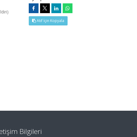
diri)
Atıf İçin Kopyala
letişim Bilgileri