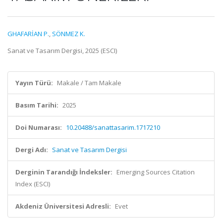
GHAFARİAN P.
,
SÖNMEZ K.
Sanat ve Tasarım Dergisi, 2025 (ESCI)
Yayın Türü:
Makale / Tam Makale
Basım Tarihi:
2025
Doi Numarası:
10.20488/sanattasarim.1717210
Dergi Adı:
Sanat ve Tasarım Dergisi
Derginin Tarandığı İndeksler:
Emerging Sources Citation
Index (ESCI)
Akdeniz Üniversitesi Adresli:
Evet