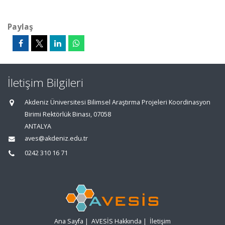
Paylaş
İletişim Bilgileri
Akdeniz Üniversitesi Bilimsel Araştırma Projeleri Koordinasyon
Birimi Rektörlük Binası, 07058
ANTALYA
aves@akdeniz.edu.tr
0242 310 16 71
Ana Sayfa
|
AVESİS Hakkında
|
İletişim