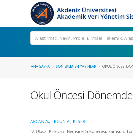
Akdeniz Üniversitesi
Akademik Veri Yönetim Si
Ara
ANA SAYFA
SON EKLENEN YAYINLAR
OKUL ÖNCESI DÖN
Okul Öncesi Dönemde 
AKCAN A.
,
ERGÜN A.
,
KESER İ.
IV. Ulusal Psikiyatri Hemşireliği Kongresi, Samsun, Tür