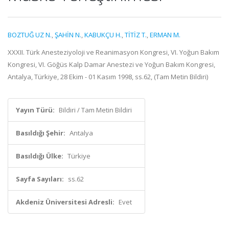
BOZTUĞ UZ N.
,
ŞAHİN N.
,
KABUKÇU H.
,
TİTİZ T.
,
ERMAN M.
XXXII. Türk Anesteziyoloji ve Reanimasyon Kongresi, VI. Yoğun Bakım
Kongresi, VI. Göğüs Kalp Damar Anestezi ve Yoğun Bakım Kongresi,
Antalya, Türkiye, 28 Ekim - 01 Kasım 1998, ss.62, (Tam Metin Bildiri)
Yayın Türü:
Bildiri / Tam Metin Bildiri
Basıldığı Şehir:
Antalya
Basıldığı Ülke:
Türkiye
Sayfa Sayıları:
ss.62
Akdeniz Üniversitesi Adresli:
Evet