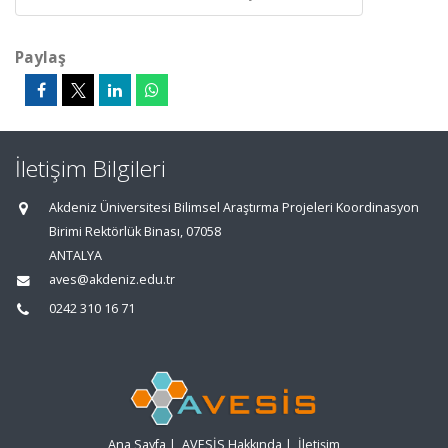
Paylaş
İletişim Bilgileri
Akdeniz Üniversitesi Bilimsel Araştırma Projeleri Koordinasyon
Birimi Rektörlük Binası, 07058
ANTALYA
aves@akdeniz.edu.tr
0242 310 16 71
Ana Sayfa
|
AVESİS Hakkında
|
İletişim