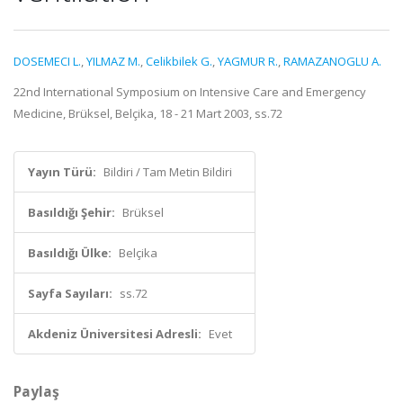
DOSEMECI L.
,
YILMAZ M.
,
Celikbilek G.
,
YAGMUR R.
,
RAMAZANOGLU A.
22nd International Symposium on Intensive Care and Emergency
Medicine, Brüksel, Belçika, 18 - 21 Mart 2003, ss.72
Yayın Türü:
Bildiri / Tam Metin Bildiri
Basıldığı Şehir:
Brüksel
Basıldığı Ülke:
Belçika
Sayfa Sayıları:
ss.72
Akdeniz Üniversitesi Adresli:
Evet
Paylaş