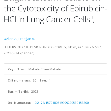
the Cytotoxicity of Epirubicin-
HCl in Lung Cancer Cells",
Özkan A.
,
Erdoğan A.
LETTERS IN DRUG DESIGN AND DISCOVERY, cilt.20, sa.1, ss.77-7787,
2023 (SCI-Expanded)
Yayın Türü:
Makale / Tam Makale
Cilt numarası:
20
Sayı:
1
Basım Tarihi:
2023
Doi Numarası:
10.2174/1570180819999220530153200