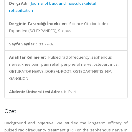
Dergi Adı:
Journal of back and musculoskeletal
rehabilitation
Derginin Tarandığı İndeksler:
Science Citation Index
Expanded (SCI-EXPANDED), Scopus
Sayfa Sayıları:
ss.77-82
Anahtar Kelimeler:
Pulsed radiofrequency, saphenous
nerve, knee pain, pain relief, peripheral nerve, osteoarthritis,
OBTURATOR NERVE, DORSAL-ROOT, OSTEOARTHRITIS, HIP,
GANGLION
Akdeniz Üniversitesi Adresli:
Evet
Özet
Background and objective: We studied the long-term efficacy of
pulsed radiofrequency treatment (PRF) on the saphenous nerve in