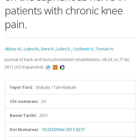
patients with chronic knee
pain.
Akbas M.
,
Luleci N.
,
Dere K.
,
Luleci E.
,
Ozdemir U.
,
Toman H.
Journal of back and musculoskeletal rehabilitation, cilt.24, ss.77-82,
2011 (SCI-Expanded)
Yayın Türü:
Makale / Tam Makale
Cilt numarası:
24
Basım Tarihi:
2011
Doi Numarası:
10.3233/bmr-2011-0277