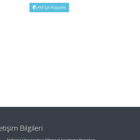
Atıf İçin Kopyala
letişim Bilgileri