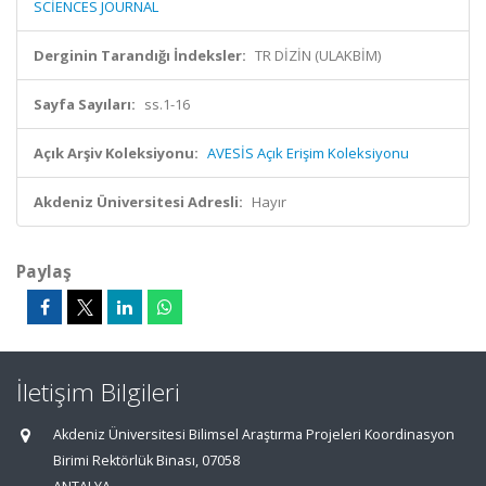
SCİENCES JOURNAL
Derginin Tarandığı İndeksler:
TR DİZİN (ULAKBİM)
Sayfa Sayıları:
ss.1-16
Açık Arşiv Koleksiyonu:
AVESİS Açık Erişim Koleksiyonu
Akdeniz Üniversitesi Adresli:
Hayır
Paylaş
İletişim Bilgileri
Akdeniz Üniversitesi Bilimsel Araştırma Projeleri Koordinasyon
Birimi Rektörlük Binası, 07058