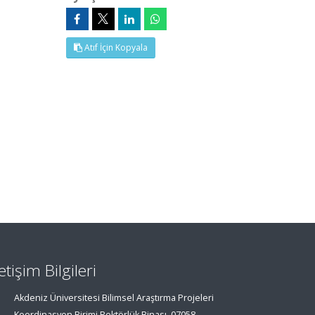
Atıf İçin Kopyala
letişim Bilgileri
Akdeniz Üniversitesi Bilimsel Araştırma Projeleri
Koordinasyon Birimi Rektörlük Binası, 07058