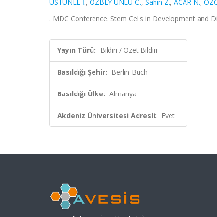
ÜSTÜNEL İ.
,
ÖZBEY ÜNLÜ Ö.
,
Sahin Z.
,
ACAR N.
,
OZC
. MDC Conference. Stem Cells in Development and Dise
Yayın Türü:
Bildiri / Özet Bildiri
Basıldığı Şehir:
Berlin-Buch
Basıldığı Ülke:
Almanya
Akdeniz Üniversitesi Adresli:
Evet