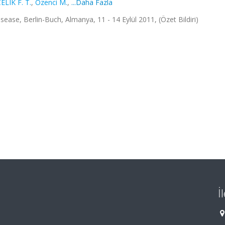
ELIK F. T.
,
Özenci M.
,
...Daha Fazla
ase, Berlin-Buch, Almanya, 11 - 14 Eylül 2011, (Özet Bildiri)
İ