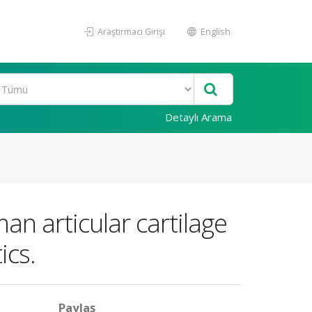
Araştırmacı Girişi
English
Detaylı Arama
an articular cartilage
ics.
Paylaş