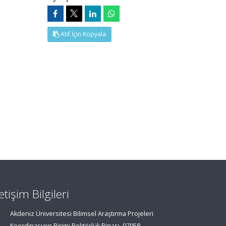
Atıf İçin Kopyala
letişim Bilgileri
Akdeniz Üniversitesi Bilimsel Araştırma Projeleri
Koordinasyon Birimi Rektörlük Binası, 07058