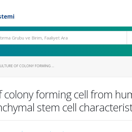
stemi
ULTURE OF COLONY FORMING ...
f colony forming cell from hum
hymal stem cell characterist