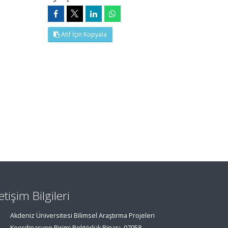
Atıf İçin Kopyala
letişim Bilgileri
Akdeniz Üniversitesi Bilimsel Araştırma Projeleri
Koordinasyon Birimi Rektörlük Binası, 07058