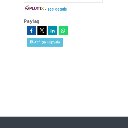
-
see details
Paylaş
Atıf İçin Kopyala