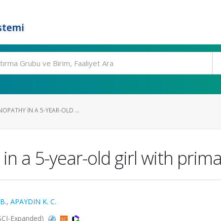
stemi
NOPATHY IN A 5-YEAR-OLD ...
 in a 5-year-old girl with pri
B.
,
APAYDIN K. C.
 (SCI-Expanded)