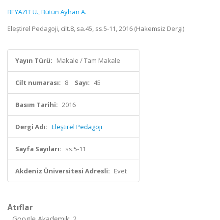
BEYAZIT U.
,
Bütün Ayhan A.
Eleştirel Pedagoji, cilt.8, sa.45, ss.5-11, 2016 (Hakemsiz Dergi)
Yayın Türü:
Makale / Tam Makale
Cilt numarası:
8
Sayı:
45
Basım Tarihi:
2016
Dergi Adı:
Eleştirel Pedagoji
Sayfa Sayıları:
ss.5-11
Akdeniz Üniversitesi Adresli:
Evet
Atıflar
Google Akademik: 2