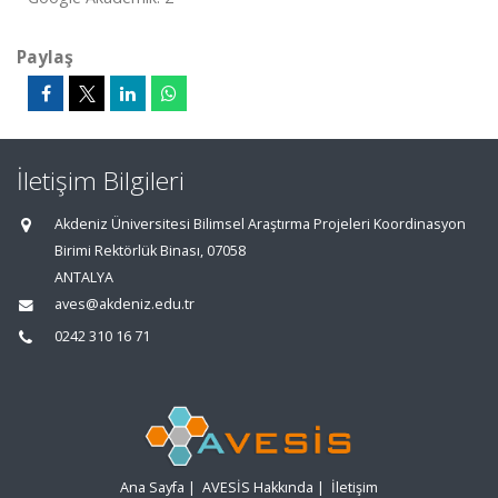
Paylaş
İletişim Bilgileri
Akdeniz Üniversitesi Bilimsel Araştırma Projeleri Koordinasyon
Birimi Rektörlük Binası, 07058
ANTALYA
aves@akdeniz.edu.tr
0242 310 16 71
Ana Sayfa
|
AVESİS Hakkında
|
İletişim