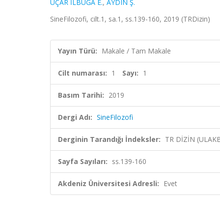
UÇAR İLBUĞA E.
,
AYDIN Ş.
SineFilozofi, cilt.1, sa.1, ss.139-160, 2019 (TRDizin)
Yayın Türü:
Makale / Tam Makale
Cilt numarası:
1
Sayı:
1
Basım Tarihi:
2019
Dergi Adı:
SineFilozofi
Derginin Tarandığı İndeksler:
TR DİZİN (ULAK
Sayfa Sayıları:
ss.139-160
Akdeniz Üniversitesi Adresli:
Evet