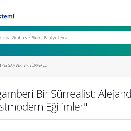
stemi
N PEYGAMBERI BIR SÜRREAL...
amberi Bir Sürrealist: Aleja
stmodern Eğilimler"