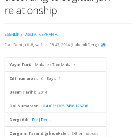
relationship
ESENLİK E.
,
ASLI A.
,
CEYHAN A.
Eur J Dent., cilt.8, sa.1, ss.38-43, 2014 (Hakemli Dergi)
Yayın Türü:
Makale / Tam Makale
Cilt numarası:
8
Sayı:
1
Basım Tarihi:
2014
Doi Numarası:
10.4103/1305-7456.126238.
Dergi Adı:
Eur J Dent.
Derginin Tarandığı İndeksler:
Other Indexes