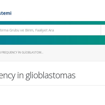
stemi
 FREQUENCY IN GLIOBLASTOM...
ency in glioblastomas