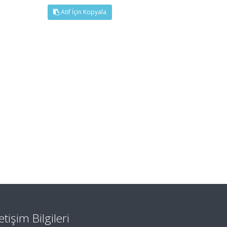
Atıf İçin Kopyala
letişim Bilgileri